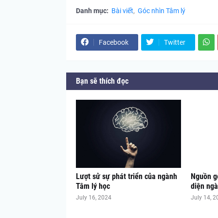
Danh mục:
Bài viết
Góc nhìn Tâm lý
Facebook
Twitter
Bạn sẽ thích đọc
Lượt sử sự phát triển của ngành
Nguồn gố
Tâm lý học
diện ngà
July 16, 2024
July 14, 2