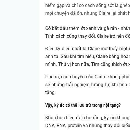
hiếm gặp và chỉ có cách sống sót là ghé
mọi chuyện đã ổn, nhưng Claire lại phát h
Cô bắt đầu thèm ớt xanh và gà rán - nh
Tính cách cũng thay đổi, Claire trở nên độ
Điều kỳ diệu nhất là Claire mơ thấy một 
anh ta. Sau khi tìm hiểu, Claire bàng ho
mình. Thú vị hơn nữa, Tim cũng thích ớt 
Hóa ra, câu chuyện của Claire không phả
sẻ những trải nghiệm tương tự, khi tín
tặng.
Vậy, ký ức có thể lưu trữ trong nội tạng?
Khoa học hiện đại cho rằng, ký ức không
DNA, RNA, protein và những thay đổi biểu