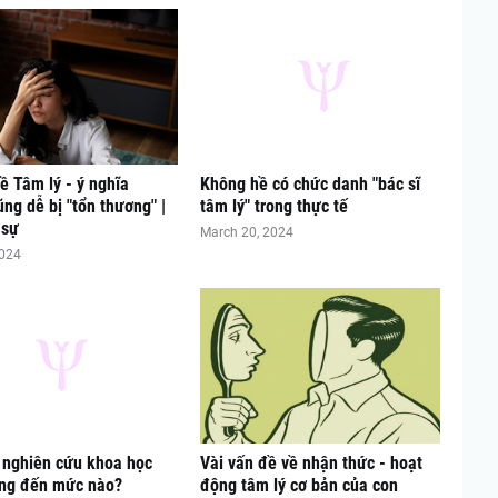
 Tâm lý - ý nghĩa
Không hề có chức danh "bác sĩ
ng dễ bị "tổn thương" |
tâm lý" trong thực tế
 sự
March 20, 2024
2024
 nghiên cứu khoa học
Vài vấn đề về nhận thức - hoạt
ọng đến mức nào?
động tâm lý cơ bản của con