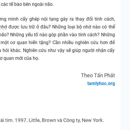
 các tế bào bên ngoài não.
g minh cấy ghép nội tạng gây ra thay đổi tính cách,
nhớ
được lưu trữ ở đâu? Những loại bộ nhớ nào có thể
i não? Những yếu tố nào góp phần vào tính cách? Những
i một cơ quan hiến tặng? Cần nhiều nghiên cứu hơn để
u hỏi khác. Nghiên cứu như vậy sẽ giúp người nhận cấy
cơ quan mới của họ.
Theo Tấn Phát
tamlyhoc.org
rái tim. 1997. Little, Brown và Công ty, New York.