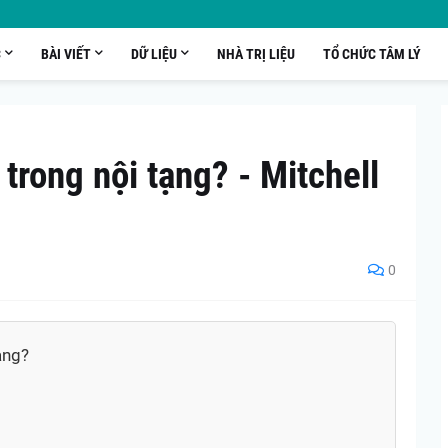
C
BÀI VIẾT
DỮ LIỆU
NHÀ TRỊ LIỆU
TỔ CHỨC TÂM LÝ
 trong nội tạng? - Mitchell
0
ạng?