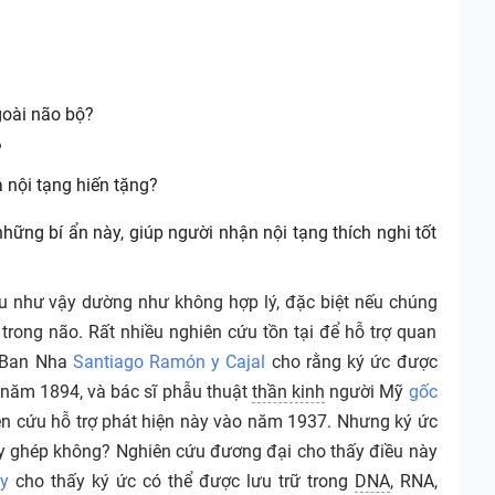
goài não bộ?
?
a nội tạng hiến tặng?
hững bí ẩn này, giúp người nhận nội tạng thích nghi tốt
u như vậy dường như không hợp lý, đặc biệt nếu chúng
ữ trong não. Rất nhiều nghiên cứu tồn tại để hỗ trợ quan
y Ban Nha
Santiago Ramón y Cajal
cho rằng ký ức được
o năm 1894, và bác sĩ phẫu thuật
thần kinh
người Mỹ
gốc
n cứu hỗ trợ phát hiện này vào năm 1937. Nhưng ký ức
ấy ghép không? Nghiên cứu đương đại cho thấy điều này
y
cho thấy ký ức có thể được lưu trữ trong
DNA
, RNA,