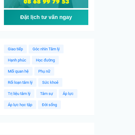
Đặt lịch tư vấn ngay
Giao tiếp
Góc nhìn Tâm lý
Hạnh phúc
Học đường
Mối quan hệ
Phụ nữ
Rối loạn tâm lý
Sức khoẻ
Trị liệu tâm lý
Tâm sự
Áp lực
Áp lực học tập
Đời sống