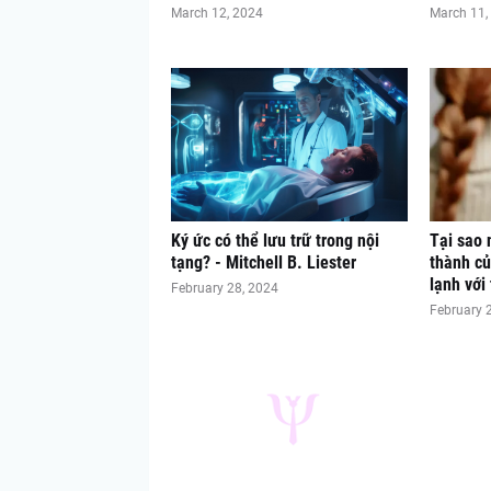
March 12, 2024
March 11,
Ký ức có thể lưu trữ trong nội
Tại sao 
tạng? - Mitchell B. Liester
thành củ
lạnh với 
February 28, 2024
February 