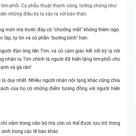
p tim-phổi. Ca phẫu thuật thành công, tưởng chừng như
iện những điều kỳ lạ xảy ra với bản thân.
ững món mà trước đây cô "chướng mắt" không thèm ngó.
c lập, tự tin và có phần "bướng bỉnh" hơn.
người đàn ông tên Tim, và có cảm giác kết nối kỳ lạ với
àng nhận ra Tim chính là người đã hiến tặng tim-phổi cho
xanh và gà rán!
i là duy nhất. Nhiều người nhận nội tạng khác cũng chia
h cách của họ có những điểm tương đồng với người hiến
 chỉ nằm trong não bộ mà còn có thể được lưu trữ trong
 sinh trong các tế bào khác.