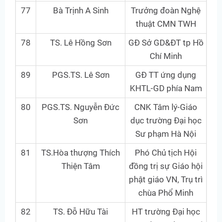
77
Bà Trịnh A Sinh
Trưởng đoàn Nghệ
thuật CMN TWH
78
TS. Lê Hồng Sơn
GĐ Sở GD&ĐT tp Hồ
Chí Minh
89
PGS.TS. Lê Sơn
GĐ TT ứng dụng
KHTL-GD phía Nam
80
PGS.TS. Nguyễn Đức
CNK Tâm lý-Giáo
Sơn
dục trường Đại học
Sư phạm Hà Nội
81
TS.Hòa thượng Thích
Phó Chủ tịch Hội
Thiện Tâm
đồng trị sự Giáo hội
phật giáo VN, Trụ trì
chùa Phổ Minh
82
TS. Đỗ Hữu Tài
HT trường Đại học