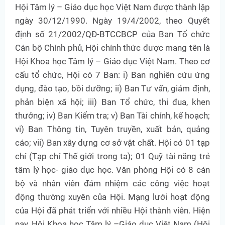
Hội Tâm lý – Giáo dục học Việt Nam được thành lập
ngày 30/12/1990. Ngày 19/4/2002, theo Quyết
định số 21/2002/QĐ-BTCCBCP của Ban Tổ chức
Cán bộ Chính phủ, Hội chính thức được mang tên là
Hội Khoa học Tâm lý – Giáo dục Việt Nam. Theo cơ
cấu tổ chức, Hội có 7 Ban: i) Ban nghiên cứu ứng
dụng, đào tạo, bồi dưỡng; ii) Ban Tư vấn, giám định,
phản biện xã hội; iii) Ban Tổ chức, thi đua, khen
thưởng; iv) Ban Kiểm tra; v) Ban Tài chính, kế hoạch;
vi) Ban Thông tin, Tuyên truyền, xuất bản, quảng
cáo; vii) Ban xây dựng cơ sở vật chất. Hội có 01 tạp
chí (Tạp chí Thế giới trong ta); 01 Quỹ tài năng trẻ
tâm lý học- giáo dục học. Văn phòng Hội có 8 cán
bộ và nhân viên đảm nhiệm các công việc hoạt
động thường xuyên của Hội. Mạng lưới hoạt động
của Hội đã phát triển với nhiều Hội thành viên. Hiện
nay, Hội Khoa học Tâm lý –Giáo dục Việt Nam (Hội