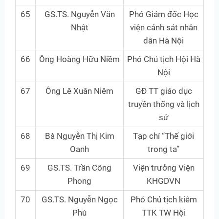
65
GS.TS. Nguyễn Văn
Phó Giám đốc Học
Nhật
viện cảnh sát nhân
dân Hà Nội
66
Ông Hoàng Hữu Niềm
Phó Chủ tịch Hội Hà
Nội
67
Ông Lê Xuân Niêm
GĐ TT giáo dục
truyền thống và lịch
sử
68
Bà Nguyễn Thị Kim
Tạp chí “Thế giới
Oanh
trong ta”
69
GS.TS. Trần Công
Viện trưởng Viện
Phong
KHGDVN
70
GS.TS. Nguyễn Ngọc
Phó Chủ tịch kiêm
Phú
TTK TW Hội