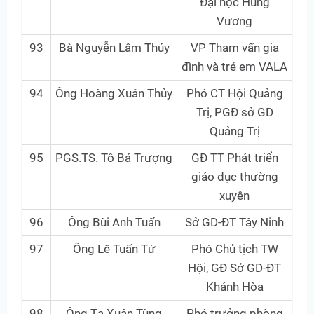
Đại học Hùng
Vương
93
Bà Nguyễn Lâm Thúy
VP Tham vấn gia
đình và trẻ em VALA
94
Ông Hoàng Xuân Thủy
Phó CT Hội Quảng
Trị, PGĐ sở GD
Quảng Trị
95
PGS.TS. Tô Bá Trượng
GĐ TT Phát triển
giáo dục thường
xuyên
96
Ông Bùi Anh Tuấn
Sở GD-ĐT Tây Ninh
97
Ông Lê Tuấn Tứ
Phó Chủ tịch TW
Hội, GĐ Sở GD-ĐT
Khánh Hòa
98
Ông Tạ Xuân Tùng
Phó trưởng phòng