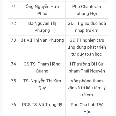
71
Ông Nguyễn Hữu
Phó Chánh văn
Phúc
phòng Hội
72
Bà Nguyễn Thị
GĐ TT giáo dục hòa
Phượng
nhập trẻ em
73
Bà Vũ Thị Vân Phượng
GĐ TT nghiên cứu
ứng dụng phát triển
tư duy toán học
74
GS.TS. Phạm Hồng
HT trường ĐH Sư
Quang
phạm Thái Nguyên
75
TS. Nguyễn Thị Kim
Văn phòng tham
Quý
vấn và trị liệu tâm lý
trẻ em
76
PGS.TS. Vũ Trọng Rỹ
Phó Chủ tịch TW
Hội