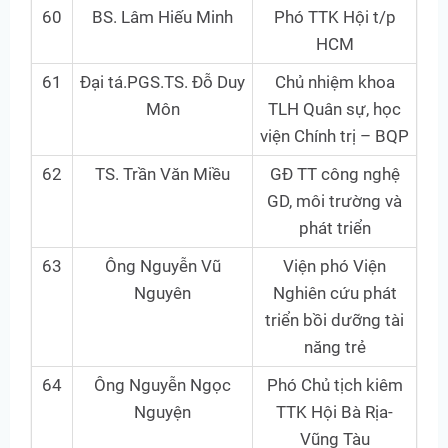
60
BS. Lâm Hiếu Minh
Phó TTK Hội t/p
HCM
61
Đại tá.PGS.TS. Đỗ Duy
Chủ nhiệm khoa
Môn
TLH Quân sự, học
viện Chính trị – BQP
62
TS. Trần Văn Miều
GĐ TT công nghệ
GD, môi trường và
phát triển
63
Ông Nguyễn Vũ
Viện phó Viện
Nguyên
Nghiên cứu phát
triển bồi dưỡng tài
năng trẻ
64
Ông Nguyễn Ngọc
Phó Chủ tịch kiêm
Nguyện
TTK Hội Bà Rịa-
Vũng Tàu