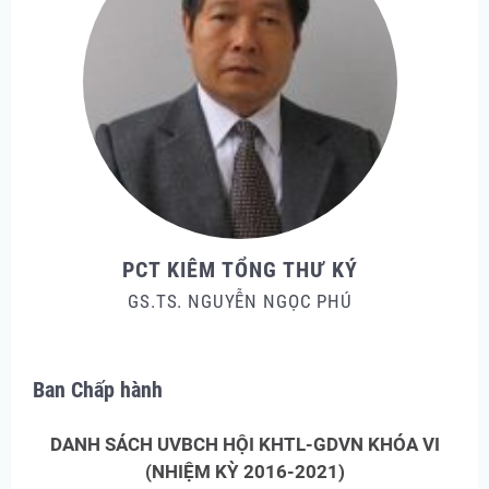
PCT KIÊM TỔNG THƯ KÝ
GS.TS. NGUYỄN NGỌC PHÚ
Ban Chấp hành
DANH SÁCH UVBCH HỘI KHTL-GDVN K
HÓA VI
(NHIỆM KỲ 2016-2021)