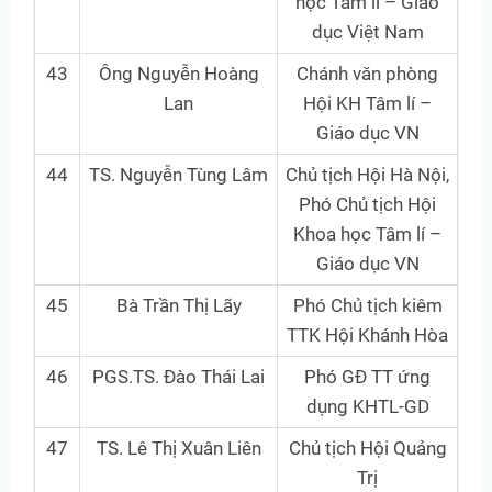
học Tâm lí – Giáo
dục Việt Nam
43
Ông Nguyễn Hoàng
Chánh văn phòng
Lan
Hội KH Tâm lí –
Giáo dục VN
44
TS. Nguyễn Tùng Lâm
Chủ tịch Hội Hà Nội,
Phó Chủ tịch Hội
Khoa học Tâm lí –
Giáo dục VN
45
Bà Trần Thị Lãy
Phó Chủ tịch kiêm
TTK Hội Khánh Hòa
46
PGS.TS. Đào Thái Lai
Phó GĐ TT ứng
dụng KHTL-GD
47
TS. Lê Thị Xuân Liên
Chủ tịch Hội Quảng
Trị