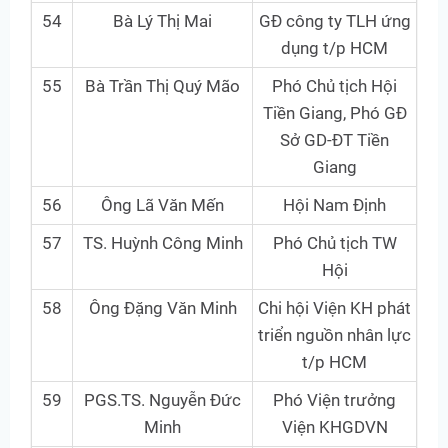
54
Bà Lý Thị Mai
GĐ công ty TLH ứng
dụng t/p HCM
55
Bà Trần Thị Quý Mão
Phó Chủ tịch Hội
Tiền Giang, Phó GĐ
Sở GD-ĐT Tiền
Giang
56
Ông Lã Văn Mến
Hội Nam Định
57
TS. Huỳnh Công Minh
Phó Chủ tịch TW
Hội
58
Ông Đặng Văn Minh
Chi hội Viện KH phát
triển nguồn nhân lực
t/p HCM
59
PGS.TS. Nguyễn Đức
Phó Viện trưởng
Minh
Viện KHGDVN