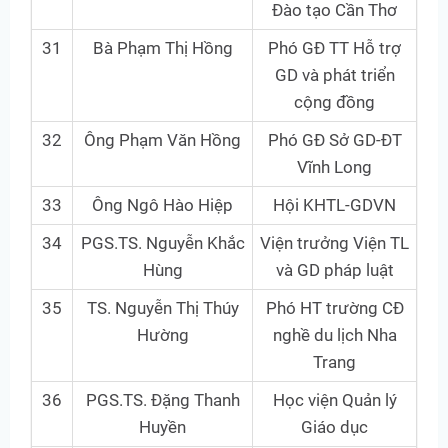
Đào tạo Cần Thơ
31
Bà Phạm Thị Hồng
Phó GĐ TT Hỗ trợ
GD và phát triển
cộng đồng
32
Ông Phạm Văn Hồng
Phó GĐ Sở GD-ĐT
Vĩnh Long
33
Ông Ngô Hào Hiệp
Hội KHTL-GDVN
34
PGS.TS. Nguyễn Khắc
Viện trưởng Viện TL
Hùng
và GD pháp luật
35
TS. Nguyễn Thị Thúy
Phó HT trường CĐ
Hường
nghề du lịch Nha
Trang
36
PGS.TS. Đặng Thanh
Học viện Quản lý
Huyền
Giáo dục