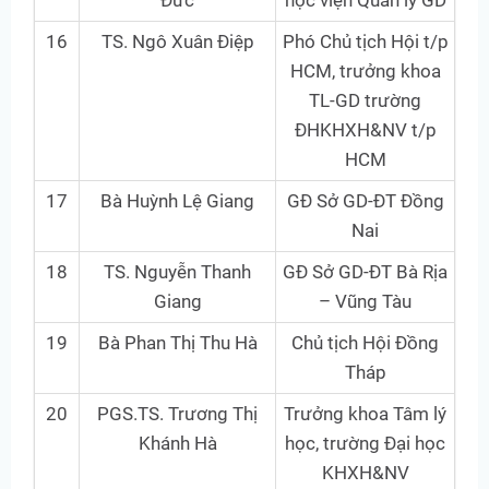
Đức
học viện Quản lý GD
16
TS. Ngô Xuân Điệp
Phó Chủ tịch Hội t/p
HCM, trưởng khoa
TL-GD trường
ĐHKHXH&NV t/p
HCM
17
Bà Huỳnh Lệ Giang
GĐ Sở GD-ĐT Đồng
Nai
18
TS. Nguyễn Thanh
GĐ Sở GD-ĐT Bà Rịa
Giang
– Vũng Tàu
19
Bà Phan Thị Thu Hà
Chủ tịch Hội Đồng
Tháp
20
PGS.TS. Trương Thị
Trưởng khoa Tâm lý
Khánh Hà
học, trường Đại học
KHXH&NV