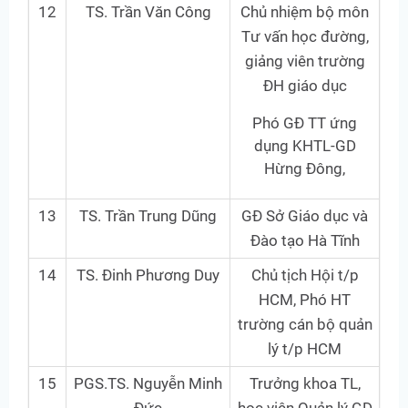
12
TS. Trần Văn Công
Chủ nhiệm bộ môn
Tư vấn học đường,
giảng viên trường
ĐH giáo dục
Phó GĐ TT ứng
dụng KHTL-GD
Hừng Đông,
13
TS. Trần Trung Dũng
GĐ Sở Giáo dục và
Đào tạo Hà Tĩnh
14
TS. Đinh Phương Duy
Chủ tịch Hội t/p
HCM, Phó HT
trường cán bộ quản
lý t/p HCM
15
PGS.TS. Nguyễn Minh
Trưởng khoa TL,