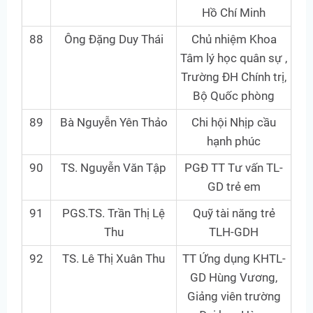
Hồ Chí Minh
88
Ông Đặng Duy Thái
Chủ nhiệm Khoa
Tâm lý học quân sự ,
Trường ĐH Chính trị,
Bộ Quốc phòng
89
Bà Nguyễn Yên Thảo
Chi hội Nhịp cầu
hạnh phúc
90
TS. Nguyễn Văn Tập
PGĐ TT Tư vấn TL-
GD trẻ em
91
PGS.TS. Trần Thị Lệ
Quỹ tài năng trẻ
Thu
TLH-GDH
92
TS. Lê Thị Xuân Thu
TT Ứng dụng KHTL-
GD Hùng Vương,
Giảng viên trường