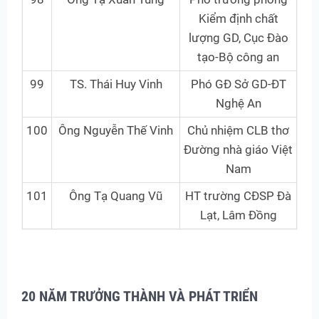
Kiểm định chất
lượng GD, Cục Đào
tạo-Bộ công an
99
TS. Thái Huy Vinh
Phó GĐ Sở GD-ĐT
Nghệ An
100
Ông Nguyễn Thế Vinh
Chủ nhiệm CLB thơ
Đường nhà giáo Việt
Nam
101
Ông Tạ Quang Vũ
HT trường CĐSP Đà
Lạt, Lâm Đồng
20 NĂM TRƯỞNG THÀNH VÀ PHÁT TRIỂN