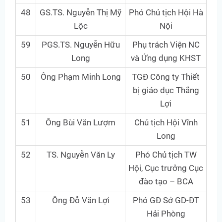
48
GS.TS. Nguyễn Thị Mỹ
Phó Chủ tịch Hội Hà
Lộc
Nội
59
PGS.TS. Nguyễn Hữu
Phụ trách Viện NC
Long
và Ứng dụng KHST
50
Ông Phạm Minh Long
TGĐ Công ty Thiết
bị giáo dục Thắng
Lợi
51
Ông Bùi Văn Lượm
Chủ tịch Hội Vĩnh
Long
52
TS. Nguyễn Văn Ly
Phó Chủ tịch TW
Hội, Cục trưởng Cục
đào tạo – BCA
53
Ông Đỗ Văn Lợi
Phó GĐ Sở GD-ĐT
Hải Phòng