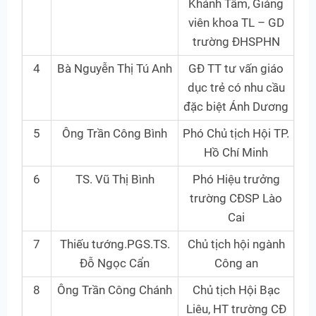
Khánh Tâm, Giảng
viên khoa TL – GD
trường ĐHSPHN
4
Bà Nguyễn Thị Tú Anh
GĐ TT tư vấn giáo
dục trẻ có nhu cầu
đặc biệt Ánh Dương
5
Ông Trần Công Bình
Phó Chủ tịch Hội TP.
Hồ Chí Minh
6
TS. Vũ Thị Bình
Phó Hiệu trưởng
trường CĐSP Lào
Cai
7
Thiếu tướng.PGS.TS.
Chủ tịch hội ngành
Đỗ Ngọc Cẩn
Công an
8
Ông Trần Công Chánh
Chủ tịch Hội Bạc
Liêu, HT trường CĐ