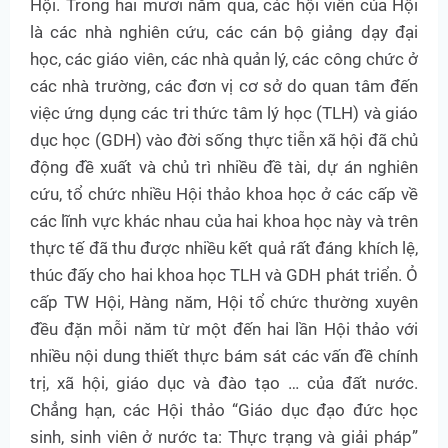
Hội. Trong hai mươi năm qua, các hội viên của Hội
là các nhà nghiên cứu, các cán bộ giảng dạy đại
học, các giáo viên, các nhà quản lý, các công chức ở
các nhà trường, các đơn vị cơ sở do quan tâm đến
việc ứng dụng các tri thức tâm lý học (TLH) và giáo
dục học (GDH) vào đời sống thực tiễn xã hội đã chủ
động đề xuất và chủ trì nhiều đề tài, dự án nghiên
cứu, tổ chức nhiều Hội thảo khoa học ở các cấp về
các lĩnh vực khác nhau của hai khoa học này và trên
thực tế đã thu được nhiều kết quả rất đáng khích lệ,
thúc đấy cho hai khoa học TLH và GDH phát triển. Ỏ
cấp TW Hội, Hàng năm, Hội tổ chức thường xuyên
đều đặn mỗi năm từ một đến hai lần Hội thảo với
nhiều nội dung thiết thực bám sát các vấn đề chính
trị, xã hội, giáo dục và đào tạo … của đất nước.
Chẳng hạn, các Hội thảo “Giáo dục đạo đức học
sinh, sinh viên ở nước ta: Thực trạng và giải pháp”