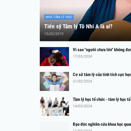
NHÀ TÂM LÝ HỌC
Tiến sỹ Tâm lý Tô Nhi A là ai?
15/02/2019
Vì sao "người chưa lớn" không đ
17/03/2024
Cơ sở tâm lý của tính tích cực học
21/02/2024
Tâm lý học tổ chức - tâm lý học t
14/03/2024
Đạo đức nghiên cứu khoa học qua