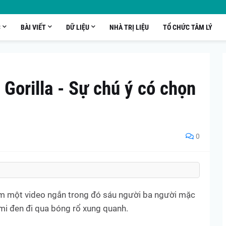
C
BÀI VIẾT
DỮ LIỆU
NHÀ TRỊ LIỆU
TỔ CHỨC TÂM LÝ
Gorilla - Sự chú ý có chọn
0
m một video ngắn trong đó sáu người ba người mặc
mi đen đi qua bóng rổ xung quanh.