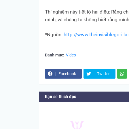
‎Thí nghiệm này tiết lộ hai điều: Rằng 
mình, và chúng ta không biết rằng mình 
*Nguồn:
http://www.theinvisiblegorill
Danh mục:
Video
Facebook
Twitter
Bạn sẽ thích đọc