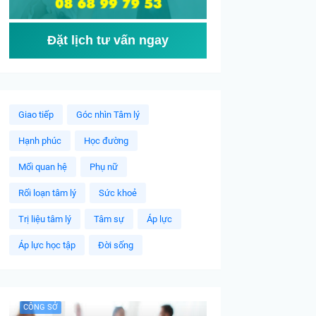
Đặt lịch tư vấn ngay
Giao tiếp
Góc nhìn Tâm lý
Hạnh phúc
Học đường
Mối quan hệ
Phụ nữ
Rối loạn tâm lý
Sức khoẻ
Trị liệu tâm lý
Tâm sự
Áp lực
Áp lực học tập
Đời sống
CÔNG SỞ