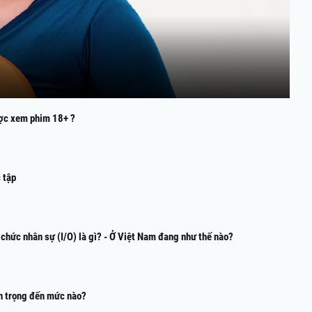
ược xem phim 18+ ?
 tập
ổ chức nhân sự (I/O) là gì? - Ở Việt Nam đang như thế nào?
n trọng đến mức nào?