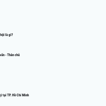
hội là gì?
vấn - Thân chủ
 tại TP. Hồ Chí Minh