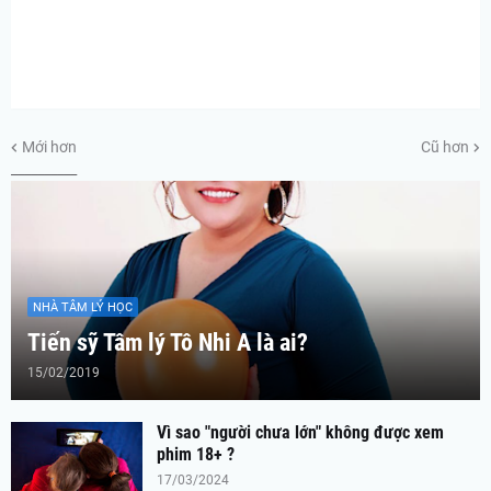
Mới hơn
Cũ hơn
__________
NHÀ TÂM LÝ HỌC
Tiến sỹ Tâm lý Tô Nhi A là ai?
15/02/2019
Vì sao "người chưa lớn" không được xem
phim 18+ ?
17/03/2024