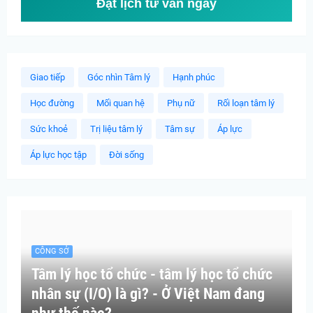
Đặt lịch tư vấn ngay
Giao tiếp
Góc nhìn Tâm lý
Hạnh phúc
Học đường
Mối quan hệ
Phụ nữ
Rối loạn tâm lý
Sức khoẻ
Trị liệu tâm lý
Tâm sự
Áp lực
Áp lực học tập
Đời sống
CÔNG SỞ
Tâm lý học tổ chức - tâm lý học tổ chức
nhân sự (I/O) là gì? - Ở Việt Nam đang