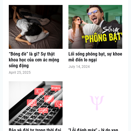
“Bóng đè” là gì? Sự thật
Lối sống phông bạt, sự khoe
khoa học của cơn ác mộng
mẽ đến lo ngại
sống động
July 14, 2024
April 25, 2025
Bảo vệ đời tư trong thời đại
"Lỗi đánh máy" - lý do vạn