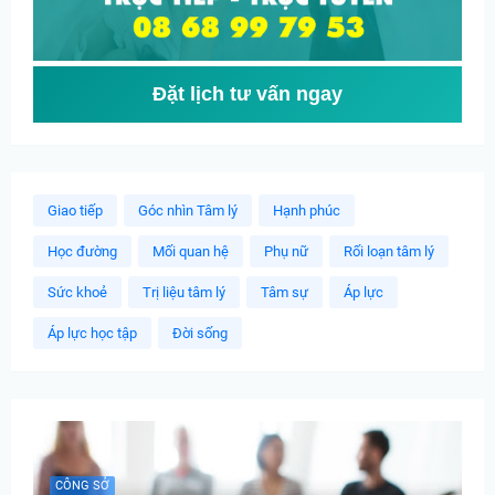
Đặt lịch tư vấn ngay
Giao tiếp
Góc nhìn Tâm lý
Hạnh phúc
Học đường
Mối quan hệ
Phụ nữ
Rối loạn tâm lý
Sức khoẻ
Trị liệu tâm lý
Tâm sự
Áp lực
Áp lực học tập
Đời sống
CÔNG SỞ