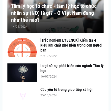
Tâm lý học tổ chức - tâm lý học tổ chức
nhân sự (I/O) là gì? - Ở Việt Nam đang
như thế nào?
14/03/2024
[Trắc nghiệm EYSENCK] Kiểm tra 4
kiểu khí chất phổ biến trong con người
bạn
27/10/2022
Lượt sử sự phát triển của ngành Tâm lý
học
16/07/2024
Các yếu tố trong giao tiếp xã hội
25/10/2024