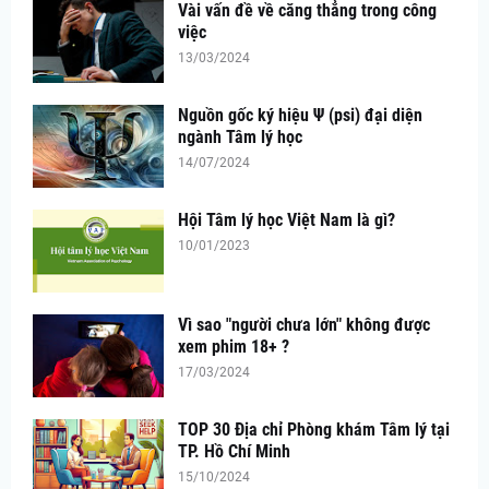
Vài vấn đề về căng thẳng trong công
việc
13/03/2024
Nguồn gốc ký hiệu Ψ (psi) đại diện
ngành Tâm lý học
14/07/2024
Hội Tâm lý học Việt Nam là gì?
10/01/2023
Vì sao "người chưa lớn" không được
xem phim 18+ ?
17/03/2024
TOP 30 Địa chỉ Phòng khám Tâm lý tại
TP. Hồ Chí Minh
15/10/2024