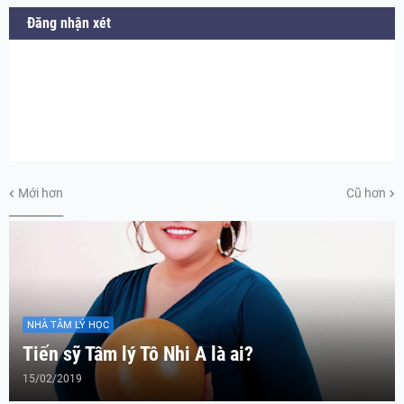
Đăng nhận xét
Mới hơn
Cũ hơn
__________
NHÀ TÂM LÝ HỌC
Tiến sỹ Tâm lý Tô Nhi A là ai?
15/02/2019