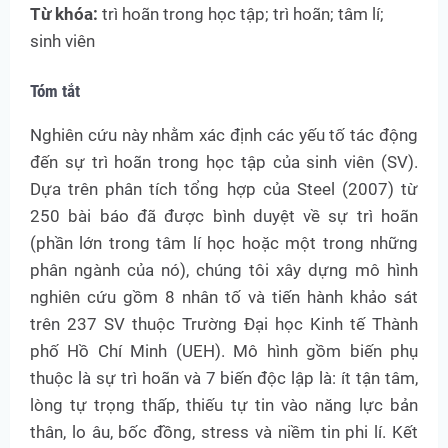
Từ khóa:
trì hoãn trong học tập; trì hoãn; tâm lí;
sinh viên
Tóm tắt
Nghiên cứu này nhằm xác định các yếu tố tác động
đến sự trì hoãn trong học tập của sinh viên (SV).
Dựa trên phân tích tổng hợp của Steel (2007) từ
250 bài báo đã được bình duyệt về sự trì hoãn
(phần lớn trong tâm lí học hoặc một trong những
phân ngành của nó), chúng tôi xây dựng mô hình
nghiên cứu gồm 8 nhân tố và tiến hành khảo sát
trên 237 SV thuộc Trường Đại học Kinh tế Thành
phố Hồ Chí Minh (UEH). Mô hình gồm biến phụ
thuộc là sự trì hoãn và 7 biến độc lập là: ít tận tâm,
lòng tự trọng thấp, thiếu tự tin vào năng lực bản
thân, lo âu, bốc đồng, stress và niềm tin phi lí. Kết