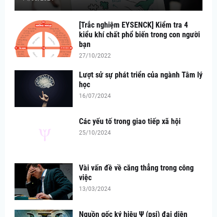
[Trắc nghiệm EYSENCK] Kiểm tra 4
kiểu khí chất phổ biến trong con người
bạn
27/10/2022
Lượt sử sự phát triển của ngành Tâm lý
học
16/07/2024
Các yếu tố trong giao tiếp xã hội
25/10/2024
Vài vấn đề về căng thẳng trong công
việc
13/03/2024
Nguồn gốc ký hiệu Ψ (psi) đại diện