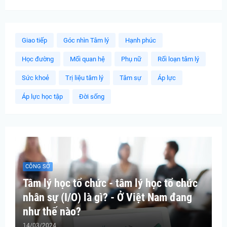
Giao tiếp
Góc nhìn Tâm lý
Hạnh phúc
Học đường
Mối quan hệ
Phụ nữ
Rối loạn tâm lý
Sức khoẻ
Trị liệu tâm lý
Tâm sự
Áp lực
Áp lực học tập
Đời sống
CÔNG SỞ
Tâm lý học tổ chức - tâm lý học tổ chức
nhân sự (I/O) là gì? - Ở Việt Nam đang
như thế nào?
14/03/2024